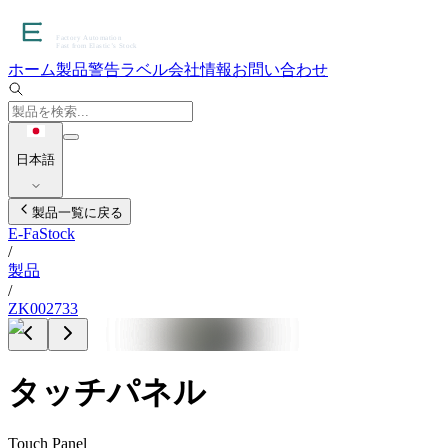
ホーム
製品
警告ラベル
会社情報
お問い合わせ
日本語
製品一覧に戻る
E-FaStock
/
製品
/
ZK002733
タッチパネル
Touch Panel