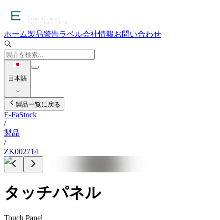
ホーム
製品
警告ラベル
会社情報
お問い合わせ
日本語
製品一覧に戻る
E-FaStock
/
製品
/
ZK002714
タッチパネル
Touch Panel