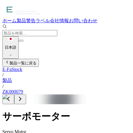
ホーム
製品
警告ラベル
会社情報
お問い合わせ
日本語
製品一覧に戻る
E-FaStock
/
製品
/
ZK000079
サーボモーター
Servo Motor