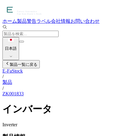
ホーム
製品
警告ラベル
会社情報
お問い合わせ
日本語
製品一覧に戻る
E-FaStock
/
製品
/
ZK001833
インバータ
Inverter