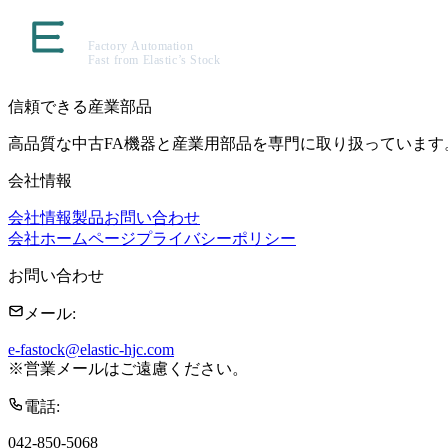
信頼できる産業部品
高品質な中古FA機器と産業用部品を専門に取り扱っています
会社情報
会社情報
製品
お問い合わせ
会社ホームページ
プライバシーポリシー
お問い合わせ
メール
:
e-fastock@elastic-hjc.com
※
営業メールはご遠慮ください。
電話
:
042-850-5068