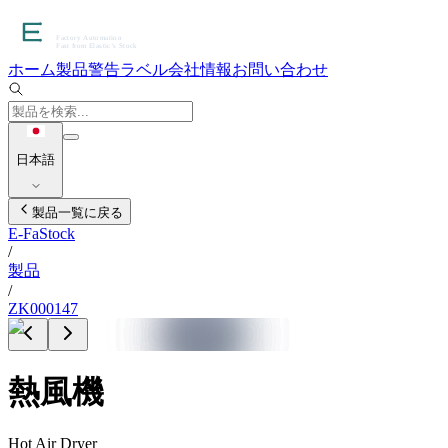
ホーム
製品
警告ラベル
会社情報
お問い合わせ
日本語
製品一覧に戻る
E-FaStock
/
製品
/
ZK000147
熱風機
Hot Air Dryer