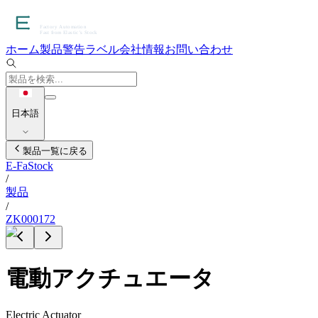
ホーム
製品
警告ラベル
会社情報
お問い合わせ
日本語
製品一覧に戻る
E-FaStock
/
製品
/
ZK000172
電動アクチュエータ
Electric Actuator