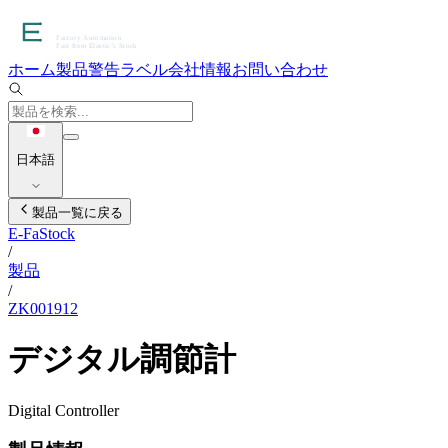
ホーム
製品
警告ラベル
会社情報
お問い合わせ
日本語
製品一覧に戻る
E-FaStock
/
製品
/
ZK001912
デジタル調節計
Digital Controller