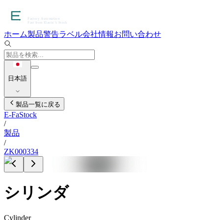
ホーム
製品
警告ラベル
会社情報
お問い合わせ
日本語
製品一覧に戻る
E-FaStock
/
製品
/
ZK000334
シリンダ
Cylinder