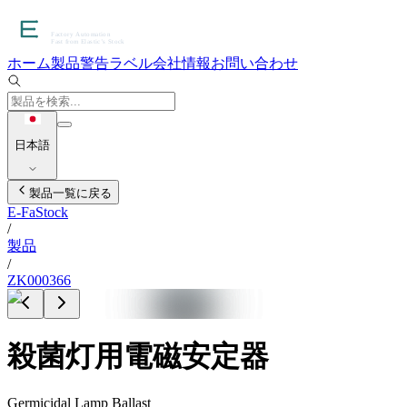
ホーム
製品
警告ラベル
会社情報
お問い合わせ
日本語
製品一覧に戻る
E-FaStock
/
製品
/
ZK000366
殺菌灯用電磁安定器
Germicidal Lamp Ballast