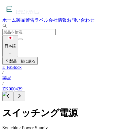
ホーム
製品
警告ラベル
会社情報
お問い合わせ
日本語
製品一覧に戻る
E-FaStock
/
製品
/
ZK000439
スイッチング電源
Switching Power Supply