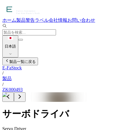
ホーム
製品
警告ラベル
会社情報
お問い合わせ
日本語
製品一覧に戻る
E-FaStock
/
製品
/
ZK000493
サーボドライバ
Servo Driver