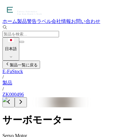
ホーム
製品
警告ラベル
会社情報
お問い合わせ
日本語
製品一覧に戻る
E-FaStock
/
製品
/
ZK000496
サーボモーター
Servo Motor