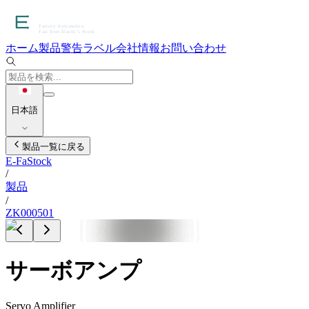
ホーム
製品
警告ラベル
会社情報
お問い合わせ
日本語
製品一覧に戻る
E-FaStock
/
製品
/
ZK000501
サーボアンプ
Servo Amplifier