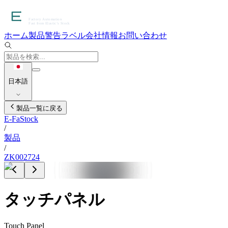
ホーム
製品
警告ラベル
会社情報
お問い合わせ
日本語
製品一覧に戻る
E-FaStock
/
製品
/
ZK002724
タッチパネル
Touch Panel