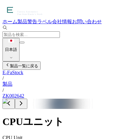
ホーム
製品
警告ラベル
会社情報
お問い合わせ
日本語
製品一覧に戻る
E-FaStock
/
製品
/
ZK002642
CPUユニット
CPU Unit