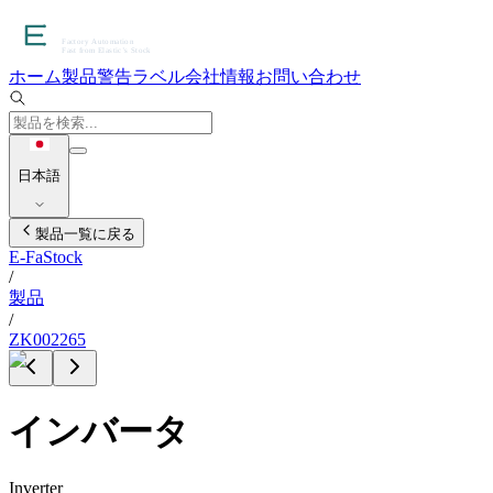
ホーム
製品
警告ラベル
会社情報
お問い合わせ
日本語
製品一覧に戻る
E-FaStock
/
製品
/
ZK002265
インバータ
Inverter