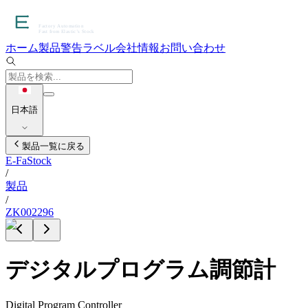
ホーム
製品
警告ラベル
会社情報
お問い合わせ
日本語
製品一覧に戻る
E-FaStock
/
製品
/
ZK002296
デジタルプログラム調節計
Digital Program Controller