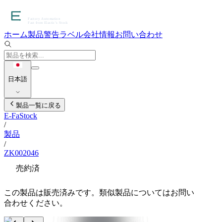
ホーム
製品
警告ラベル
会社情報
お問い合わせ
日本語
製品一覧に戻る
E-FaStock
/
製品
/
ZK002046
売約済
この製品は販売済みです。類似製品についてはお問い
合わせください。