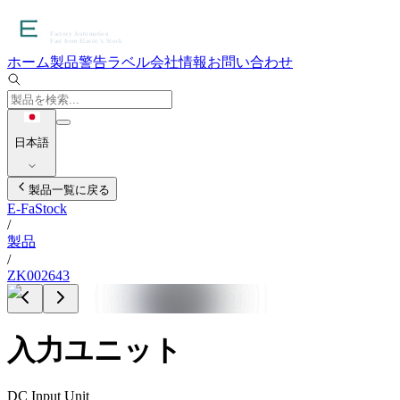
ホーム
製品
警告ラベル
会社情報
お問い合わせ
日本語
製品一覧に戻る
E-FaStock
/
製品
/
ZK002643
入力ユニット
DC Input Unit