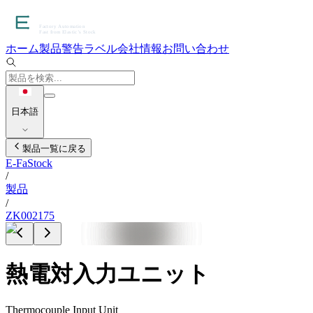
ホーム
製品
警告ラベル
会社情報
お問い合わせ
日本語
製品一覧に戻る
E-FaStock
/
製品
/
ZK002175
熱電対入力ユニット
Thermocouple Input Unit