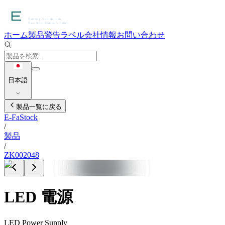
ホーム
製品
警告ラベル
会社情報
お問い合わせ
日本語
製品一覧に戻る
E-FaStock
/
製品
/
ZK002048
LED 電源
LED Power Supply