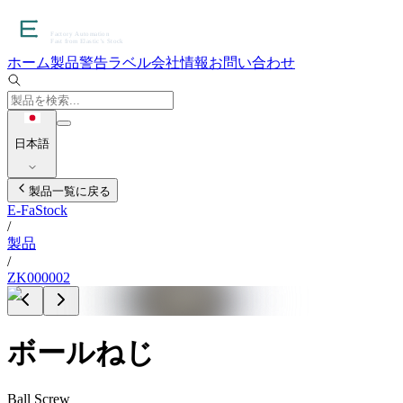
ホーム
製品
警告ラベル
会社情報
お問い合わせ
日本語
製品一覧に戻る
E-FaStock
/
製品
/
ZK000002
ボールねじ
Ball Screw