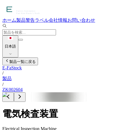
ホーム
製品
警告ラベル
会社情報
お問い合わせ
日本語
製品一覧に戻る
E-FaStock
/
製品
/
ZK002604
電気検査装置
Electrical Inspection Machine