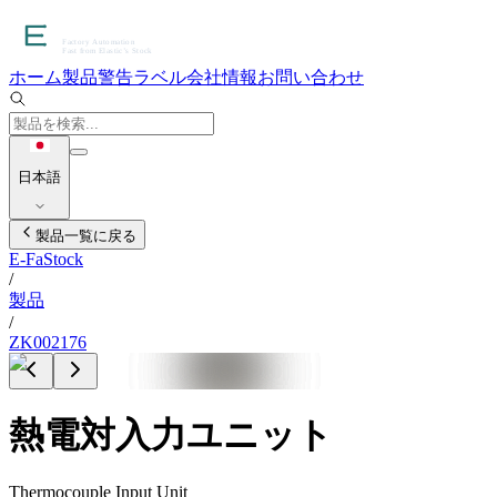
ホーム
製品
警告ラベル
会社情報
お問い合わせ
日本語
製品一覧に戻る
E-FaStock
/
製品
/
ZK002176
熱電対入力ユニット
Thermocouple Input Unit