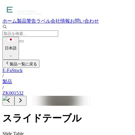
ホーム
製品
警告ラベル
会社情報
お問い合わせ
日本語
製品一覧に戻る
E-FaStock
/
製品
/
ZK001532
スライドテーブル
Slide Table