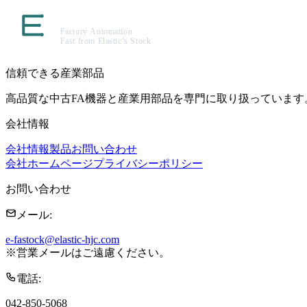
信頼できる産業部品
高品質な中古FA機器と産業用部品を専門に取り扱っています
会社情報
会社情報
製品
お問い合わせ
会社ホームページ
プライバシーポリシー
お問い合わせ
メール
:
e-fastock@elastic-hjc.com
※
営業メールはご遠慮ください。
電話
:
042-850-5068