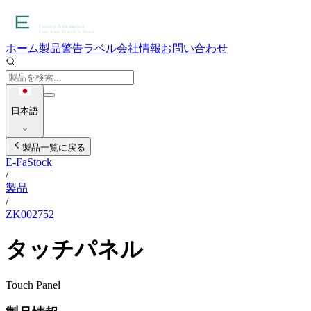
ホーム
製品
警告ラベル
会社情報
お問い合わせ
日本語
製品一覧に戻る
E-FaStock
/
製品
/
ZK002752
タッチパネル
Touch Panel