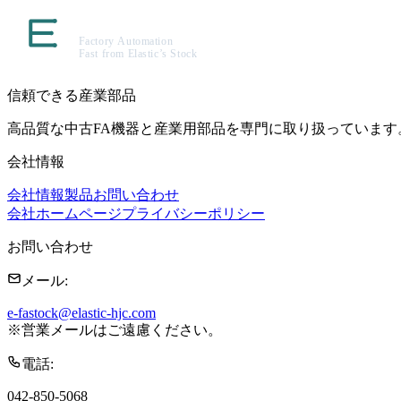
信頼できる産業部品
高品質な中古FA機器と産業用部品を専門に取り扱っています
会社情報
会社情報
製品
お問い合わせ
会社ホームページ
プライバシーポリシー
お問い合わせ
メール
:
e-fastock@elastic-hjc.com
※
営業メールはご遠慮ください。
電話
:
042-850-5068