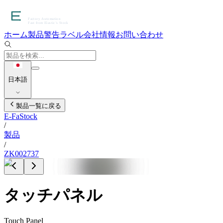
ホーム
製品
警告ラベル
会社情報
お問い合わせ
日本語
製品一覧に戻る
E-FaStock
/
製品
/
ZK002737
タッチパネル
Touch Panel