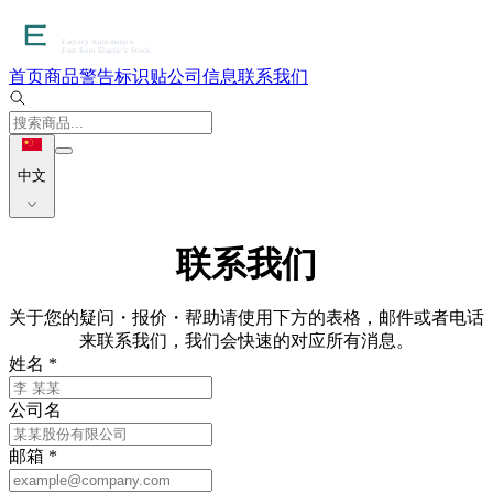
首页
商品
警告标识贴
公司信息
联系我们
中文
联系我们
关于您的疑问・报价・帮助请使用下方的表格，邮件或者电话
来联系我们，我们会快速的对应所有消息。
姓名
*
公司名
邮箱
*