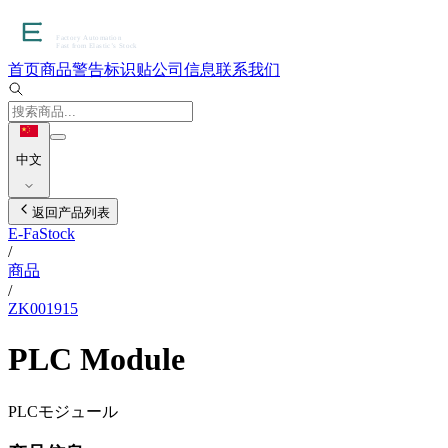
首页
商品
警告标识贴
公司信息
联系我们
中文
返回产品列表
E-FaStock
/
商品
/
ZK001915
PLC Module
PLCモジュール