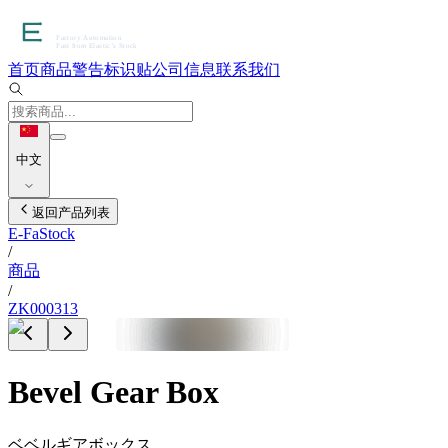
首页
商品
警告标识贴
公司信息
联系我们
中文
返回产品列表
E-FaStock
/
商品
/
ZK000313
Bevel Gear Box
ベベルギアボックス