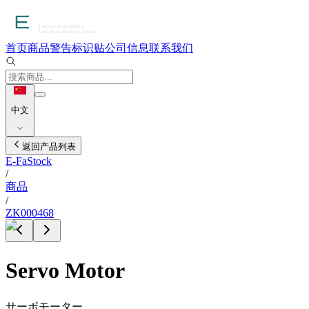
首页
商品
警告标识贴
公司信息
联系我们
中文
返回产品列表
E-FaStock
/
商品
/
ZK000468
Servo Motor
サーボモーター