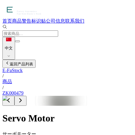
首页
商品
警告标识贴
公司信息
联系我们
中文
返回产品列表
E-FaStock
/
商品
/
ZK000479
Servo Motor
サーボモーター