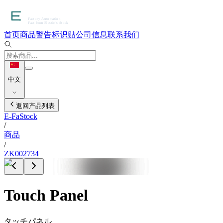
首页
商品
警告标识贴
公司信息
联系我们
中文
返回产品列表
E-FaStock
/
商品
/
ZK002734
Touch Panel
タッチパネル