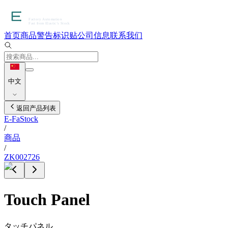
首页
商品
警告标识贴
公司信息
联系我们
中文
返回产品列表
E-FaStock
/
商品
/
ZK002726
Touch Panel
タッチパネル