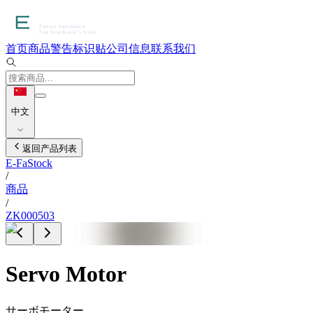
首页
商品
警告标识贴
公司信息
联系我们
中文
返回产品列表
E-FaStock
/
商品
/
ZK000503
Servo Motor
サーボモーター