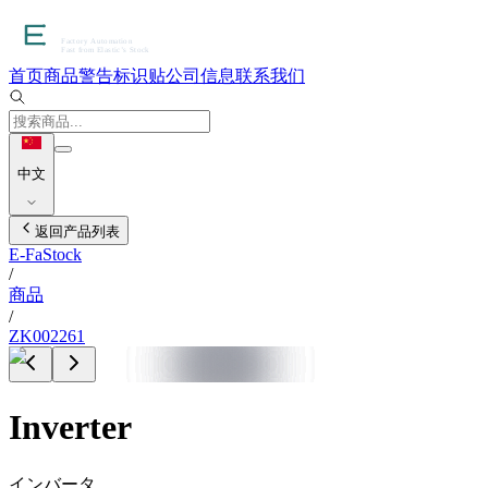
首页
商品
警告标识贴
公司信息
联系我们
中文
返回产品列表
E-FaStock
/
商品
/
ZK002261
Inverter
インバータ