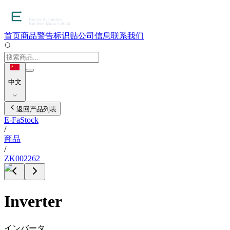
首页
商品
警告标识贴
公司信息
联系我们
中文
返回产品列表
E-FaStock
/
商品
/
ZK002262
Inverter
インバータ