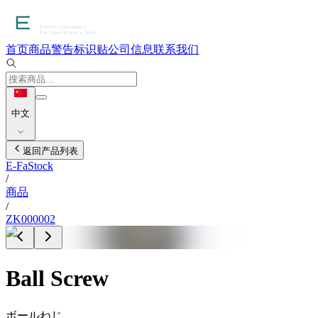
首页
商品
警告标识贴
公司信息
联系我们
中文
返回产品列表
E-FaStock
/
商品
/
ZK000002
Ball Screw
ボールねじ