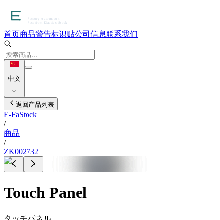
首页
商品
警告标识贴
公司信息
联系我们
中文
返回产品列表
E-FaStock
/
商品
/
ZK002732
Touch Panel
タッチパネル