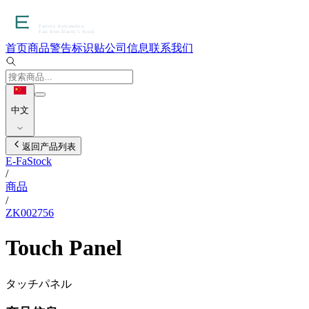
首页
商品
警告标识贴
公司信息
联系我们
中文
返回产品列表
E-FaStock
/
商品
/
ZK002756
Touch Panel
タッチパネル