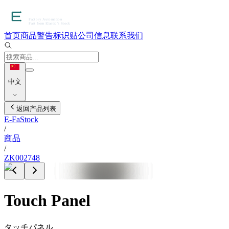
首页
商品
警告标识贴
公司信息
联系我们
中文
返回产品列表
E-FaStock
/
商品
/
ZK002748
Touch Panel
タッチパネル