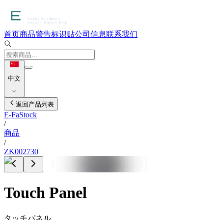
首页
商品
警告标识贴
公司信息
联系我们
中文
返回产品列表
E-FaStock
/
商品
/
ZK002730
Touch Panel
タッチパネル